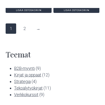
LISÄÄ OSTOSKORIIN
LISÄÄ OSTOSKORIIN
1
2
→
Teemat
9
B2B-myynti
9
tuotetta
12
Kirjat ja oppaat
12
4
tuotetta
Strategia
4
tuotetta
11
Tekoälytyökirjat
11
9
tuotetta
Verkkokurssit
9
tuotetta