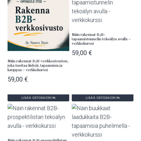
Näin rakennat B2B-
tapaamistunnelin tekoälyn avulla –
verkkokurssi
59,00
€
Näin rakennat B2B-verkkosivuston,
joka tuottaa liidejä, tapaamisia ja
kauppaa – verkkokurssi
59,00
€
LISÄÄ OSTOSKORIIN
LISÄÄ OSTOSKORIIN
Näin rakennat B2B-prospektilistan