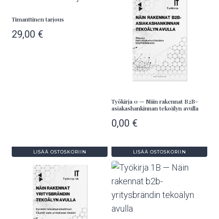
Timanttinen tarjous
29,00
€
Työkirja 0 — Näin rakennat B2B-
asiakashankinnan tekoälyn avulla
0,00
€
LISÄÄ OSTOSKORIIN
LISÄÄ OSTOSKORIIN