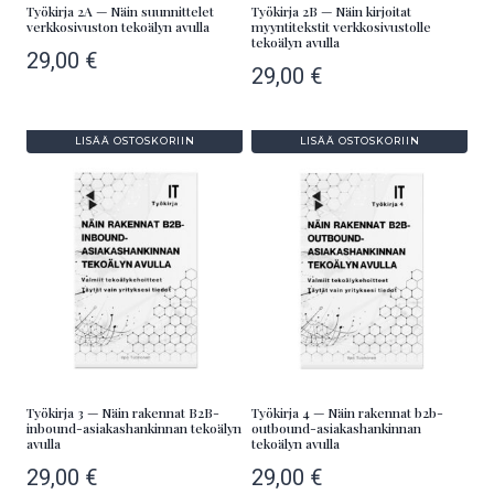
Työkirja 2A — Näin suunnittelet
Työkirja 2B — Näin kirjoitat
verkkosivuston tekoälyn avulla
myyntitekstit verkkosivustolle
tekoälyn avulla
29,00
€
29,00
€
LISÄÄ OSTOSKORIIN
LISÄÄ OSTOSKORIIN
Työkirja 3 — Näin rakennat B2B-
Työkirja 4 — Näin rakennat b2b-
inbound-asiakashankinnan tekoälyn
outbound-asiakashankinnan
avulla
tekoälyn avulla
29,00
€
29,00
€