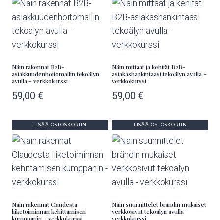
Näin rakennat B2B-
Näin mittaat ja kehität B2B-
asiakkuudenhoitomallin tekoälyn
asiakashankintaasi tekoälyn avulla –
avulla – verkkokurssi
verkkokurssi
59,00
€
59,00
€
LISÄÄ OSTOSKORIIN
LISÄÄ OSTOSKORIIN
Näin rakennat Claudesta
Näin suunnittelet brändin mukaiset
liiketoiminnan kehittämisen
verkkosivut tekoälyn avulla –
kumppanin – verkkokurssi
verkkokurssi