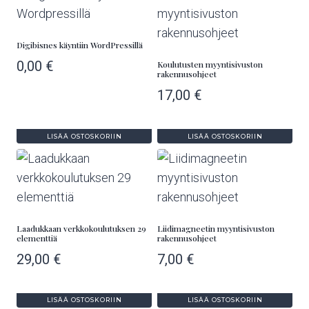
Digibisnes käyntiin WordPressillä
0,00
€
Koulutusten myyntisivuston
rakennusohjeet
17,00
€
LISÄÄ OSTOSKORIIN
LISÄÄ OSTOSKORIIN
Laadukkaan verkkokoulutuksen 29
Liidimagneetin myyntisivuston
elementtiä
rakennusohjeet
29,00
€
7,00
€
LISÄÄ OSTOSKORIIN
LISÄÄ OSTOSKORIIN