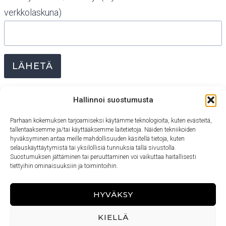
verkkolaskuna)
LÄHETÄ
Hallinnoi suostumusta
Parhaan kokemuksen tarjoamiseksi käytämme teknologioita, kuten evästeitä,
tallentaaksemme ja/tai käyttääksemme laitetietoja. Näiden tekniikoiden
hyväksyminen antaa meille mahdollisuuden käsitellä tietoja, kuten
selauskäyttäytymistä tai yksilöllisiä tunnuksia tällä sivustolla.
Suostumuksen jättäminen tai peruuttaminen voi vaikuttaa haitallisesti
tiettyihin ominaisuuksiin ja toimintoihin.
YHTEYS
TILAUSLOMAKE
OPISKELIJAN OHJEET
HYVÄKSY
TILAUS- JA TOIMITUSEHDOT
TIETOSUOJA
KIELLÄ