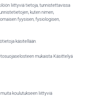
löön liittyviä tietoja; tunnistettavissa
tunnistetietojen, kuten nimen,
somaisen fyysisen, fysiologisen,
ötietoja käsitellään.
tietosuojaselosteen mukaista Käsittelyä
 muita koulutukseen liittyviä