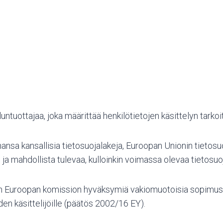
luntuottajaa, joka määrittää henkilötietojen käsittelyn tarkoi
hansa kansallisia tietosuojalakeja, Euroopan Unionin tieto
ja mahdollista tulevaa, kulloinkin voimassa olevaa tietosuo
aan Euroopan komission hyväksymiä vakiomuotoisia sopimuse
den käsittelijöille (päätös 2002/16 EY).