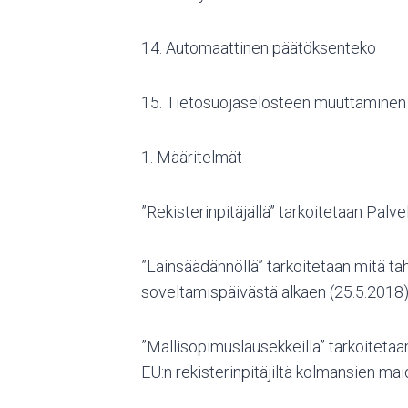
14. Automaattinen päätöksenteko
15. Tietosuojaselosteen muuttaminen
1. Määritelmät
”Rekisterinpitäjällä” tarkoitetaan Palve
”Lainsäädännöllä” tarkoitetaan mitä ta
soveltamispäivästä alkaen (25.5.2018) 
”Mallisopimuslausekkeilla” tarkoitet
EU:n rekisterinpitäjiltä kolmansien mai