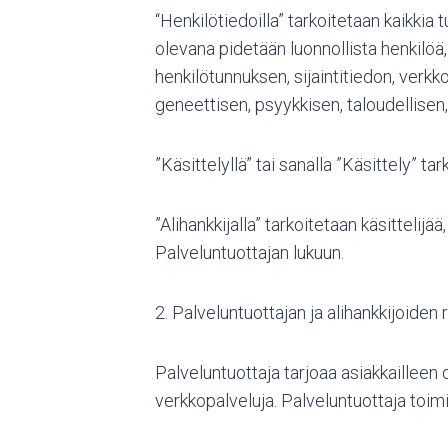
“Henkilötiedoilla” tarkoitetaan kaikkia 
olevana pidetään luonnollista henkilöä,
henkilötunnuksen, sijaintitiedon, verk
geneettisen, psyykkisen, taloudellisen, 
”Käsittelyllä” tai sanalla ”Käsittely” t
”Alihankkijalla” tarkoitetaan käsitteli
Palveluntuottajan lukuun.
2. Palveluntuottajan ja alihankkijoiden 
Palveluntuottaja tarjoaa asiakkailleen d
verkkopalveluja. Palveluntuottaja toimii