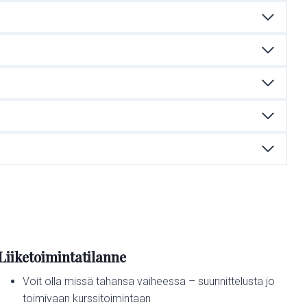
o
u
l
u
t
u
s
a
l
u
s
t
a
j
a
a
Liiketoimintatilanne
eys videosisällön katseluun Voit olla missä tahansa vaihee
s
Voit olla missä tahansa vaiheessa – suunnittelusta jo
i
toimivaan kurssitoimintaan
a