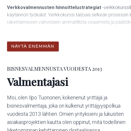
Ei vaadi täysipäiväistä keskittymistä – voit edetä oman
Verkkovalmennusten hinnoittelustrategiat
-verkkokurssill
aikataulusi mukaan
käytännön työkalut. Verkkokurssi tarjoaa selkeän prosessin lii
rakentamiseen vahvistaen ammatillista osaamista ja päätö
Verkkokurssilla tulet perehtymään seuraaviin osa-alueis
NÄYTÄ ENEMMÄN
Liiketoimintamallien strateginen valinta (edulliset, keski
Arvoperusteinen hinnoittelu ja tarjousten rakentaminen
BISNESVALMENNUSTA VUODESTA 2013
BISNESVALMENNUSTA VUODESTA 2013 Valmentajasi Moi, olen 
Value Ladder -strategian rakentaminen ja asiakaspolvu
Hinnoittelun testaaminen ja jatkuva optimointi
Valmentajasi
Koulutuksesta saat olennaiset tiedot eri hintaluokkien vaati
Moi, olen Ilpo Tuononen, kokenenut yrittäjä ja
liiketoimintaan. Tavoitteena on, että koulutuksen jälkeen osaat 
bisnesvalmentaja, joka on kulkenut yrittäjyyspolkua
joka heijastaa kurssisi arvoa ja tukee liiketoimintasi tavoitteit
vuodesta 2013 lähtien. Omien yrityksieni ja lukuisten
asiakasprojektien kautta olen oppinut, mitä todellinen
Verkkokurssin kokonaiskesto on noin 1-2 tuntia ja sinull
liiketoiminnan kehittäminen digitaalisessa