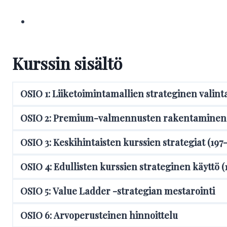
i
s
t
i
k
Kurssin sisältö
o
d
i
OSIO 1: Liiketoimintamallien strateginen valint
k
a
OSIO 2: Premium-valmennusten rakentaminen 
s
K
OSIO 3: Keskihintaisten kurssien strategiat (197
e
r
OSIO 4: Edullisten kurssien strateginen käyttö (
t
t
OSIO 5: Value Ladder -strategian mestarointi
u
–
OSIO 6: Arvoperusteinen hinnoittelu
C