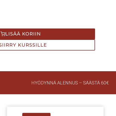
LISÄÄ KORIIN
SIIRRY KURSSILLE
HYÖDYNNÄ ALENNUS – SÄÄSTÄ 60€