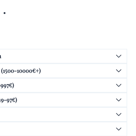
n
g
f
a
c
t
o
a
r
y
(1500-10000€+)
–
M
-997€)
o
d
19-97€)
e
r
n
i
k