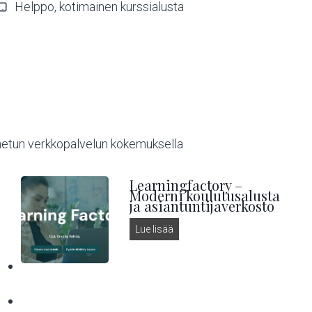
Helppo, kotimainen kurssialusta
netun verkkopalvelun kokemuksella
Learningfactory –
Moderni koulutusalusta
ja asiantuntijaverkosto
L
Lue lisää
e
a
r
n
i