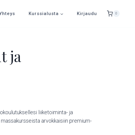
Yhteys
Kurssialusta
Kirjaudu
0
t ja
koulutuksellesi liiketoiminta- ja
ta massakursseista arvokkaisiin premium-