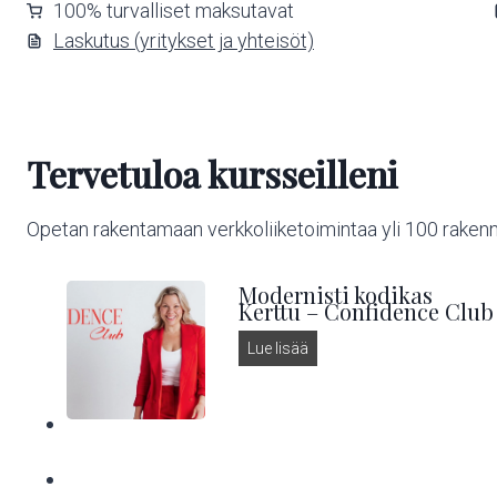
100% turvalliset maksutavat
Laskutus (yritykset ja yhteisöt)
Tervetuloa kursseilleni
Opetan rakentamaan verkkoliiketoimintaa yli 100 raken
Modernisti kodikas
Kerttu – Confidence Club
M
Lue lisää
o
d
e
r
n