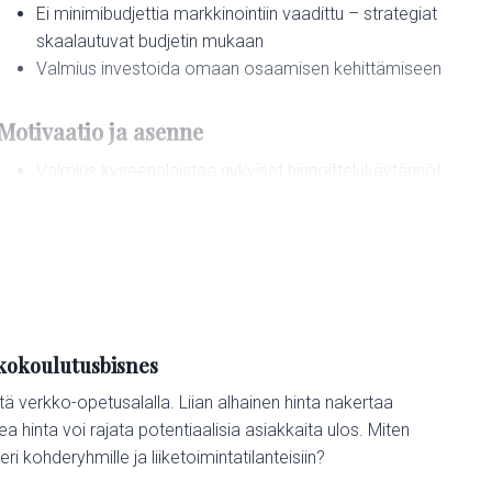
Ei minimibudjettia markkinointiin vaadittu – strategiat
n
skaalautuvat budjetin mukaan
t
Valmius investoida omaan osaamisen kehittämiseen
u
n
t
Motivaatio ja asenne
i
Valmius kyseenalaistaa nykyiset hinnoittelukäytännöt
j
Usko oman osaamisen arvoon ja halukkuus hinnoitella
a
sen mukaisesti
v
Sitoutuminen pitkäjänteiseen liiketoiminnan
e
kehittämiseen
r
k
o
TÄRKEÄÄ:
Et tarvitse valmista kurssia kurssin aloittamiseen.
s
kkokoulutusbisnes
usbisnes Verkkokurssien hinnoittelu on yksi haastavimmista p
Itse asiassa on jopa parempi oppia oikeat
t
hinnoittelustrategiat ennen ensimmäisen kurssin julkaisua!
ä verkko-opetusalalla. Liian alhainen hinta nakertaa
o
ea hinta voi rajata potentiaalisia asiakkaita ulos. Miten
 kohderyhmille ja liiketoimintatilanteisiin?