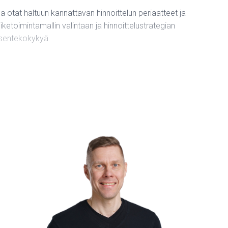
a otat haltuun kannattavan hinnoittelun periaatteet ja
ketoimintamallin valintaan ja hinnoittelustrategian
ksentekokykyä.
iin:
hintaiset ja premium-kurssit)
Ilpo Tuononen, kokenenut yrittäjä ja bisnesvalmentaja, joka
n optimointi
muksista ja syventää ymmärrystäsi niiden vaikutuksista koko
valita ja toteuttaa itsellesi sopivan hinnoittelustrategian,
a.
a on elinikäinen pääsy materiaaleihin.