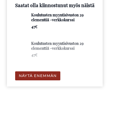
Saatat olla kiinnostunut myös näistä
Saatat olla kiinnostunut myös näistä Koulutusten m
Koulutusten myyntisivuston 29
elementtiä -verkkokurssi
47€
Koulutusten myyntisivuston 29
elementtiä -verkkokurssi
47€
 on kulkenut yrittäjyyspolkua vuodesta 2013 lähtien. Omien
Koulutusten myyntisivuston 29
NÄYTÄ ENEMMÄN
elementtiä -verkkokurssi
47€