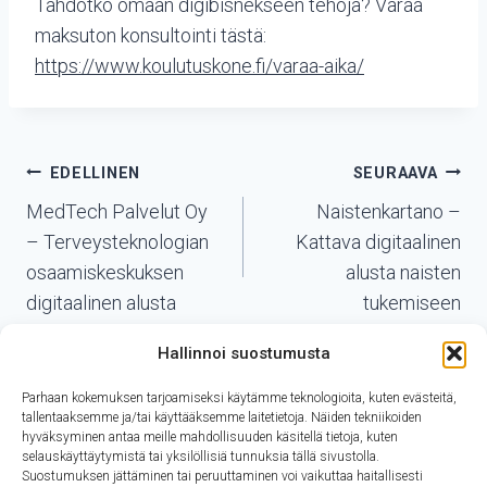
Tahdotko omaan digibisnekseen tehoja? Varaa
maksuton konsultointi tästä:
https://www.
koulutuskone
.fi/varaa-aika/
Artikkelien
EDELLINEN
SEURAAVA
selaus
MedTech Palvelut Oy
Naistenkartano –
– Terveysteknologian
Kattava digitaalinen
osaamiskeskuksen
alusta naisten
digitaalinen alusta
tukemiseen
Hallinnoi suostumusta
Parhaan kokemuksen tarjoamiseksi käytämme teknologioita, kuten evästeitä,
tallentaaksemme ja/tai käyttääksemme laitetietoja. Näiden tekniikoiden
hyväksyminen antaa meille mahdollisuuden käsitellä tietoja, kuten
selauskäyttäytymistä tai yksilöllisiä tunnuksia tällä sivustolla.
Suostumuksen jättäminen tai peruuttaminen voi vaikuttaa haitallisesti