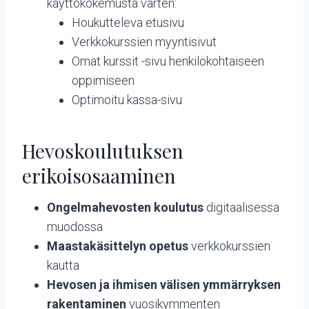
käyttökokemusta varten:
Houkutteleva etusivu
Verkkokurssien myyntisivut
Omat kurssit -sivu henkilökohtaiseen
oppimiseen
Optimoitu kassa-sivu
Hevoskoulutuksen
erikoisosaaminen
Ongelmahevosten koulutus
digitaalisessa
muodossa
Maastakäsittelyn opetus
verkkokurssien
kautta
Hevosen ja ihmisen välisen ymmärryksen
rakentaminen
vuosikymmenten