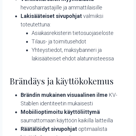
hevosharrastajille ja ammattilaisille
Lakisääteiset sivupohjat
valmiiksi
toteutettuna:
Asiakasrekisterin tietosuojaseloste
Tilaus- ja toimitusehdot
Yhteystiedot, maksybanneri ja
lakisääteiset ehdot alatunnisteessa
Brändäys ja käyttökokemus
Brändin mukainen visuaalinen ilme
KV-
Stablen identiteetin mukaisesti
Mobiilioptimoitu käyttöliittymä
saumattomaan käyttöön kaikilla laitteilla
Räätälöidyt sivupohjat
optimaalista