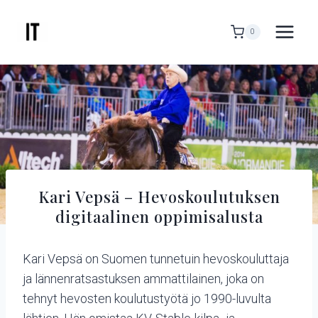
Siirry
sisältöön
0
Kari Vepsä – Hevoskoulutuksen
digitaalinen oppimisalusta
Kari Vepsä on Suomen tunnetuin hevoskouluttaja
ja lännenratsastuksen ammattilainen, joka on
tehnyt hevosten koulutustyötä jo 1990-luvulta