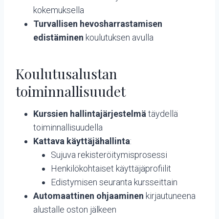
kokemuksella
Turvallisen hevosharrastamisen
edistäminen
koulutuksen avulla
Koulutusalustan
toiminnallisuudet
Kurssien hallintajärjestelmä
täydellä
toiminnallisuudella
Kattava käyttäjähallinta
:
Sujuva rekisteröitymisprosessi
Henkilökohtaiset käyttäjäprofiilit
Edistymisen seuranta kursseittain
Automaattinen ohjaaminen
kirjautuneena
alustalle oston jälkeen