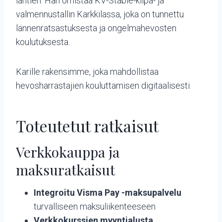
lähtien. Hän omistaa KV-Stable-kilpa- ja
valmennustallin Karkkilassa, joka on tunnettu
lännenratsastuksesta ja ongelmahevosten
koulutuksesta.
Karille rakensimme, joka mahdollistaa
hevosharrastajien kouluttamisen digitaalisesti.
Toteutetut ratkaisut
Verkkokauppa ja
maksuratkaisut
Integroitu Visma Pay -maksupalvelu
turvalliseen maksuliikenteeseen
Verkkokurssien myyntialusta