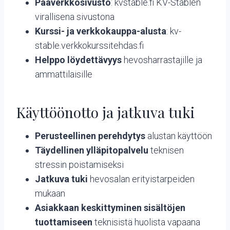
Pääverkkosivusto
: kvstable.fi KV-Stablen
virallisena sivustona
Kurssi- ja verkkokauppa-alusta
: kv-
stable.verkkokurssitehdas.fi
Helppo löydettävyys
hevosharrastajille ja
ammattilaisille
Käyttöönotto ja jatkuva tuki
Perusteellinen perehdytys
alustan käyttöön
Täydellinen ylläpitopalvelu
teknisen
stressin poistamiseksi
Jatkuva tuki
hevosalan erityistarpeiden
mukaan
Asiakkaan keskittyminen sisältöjen
tuottamiseen
teknisistä huolista vapaana