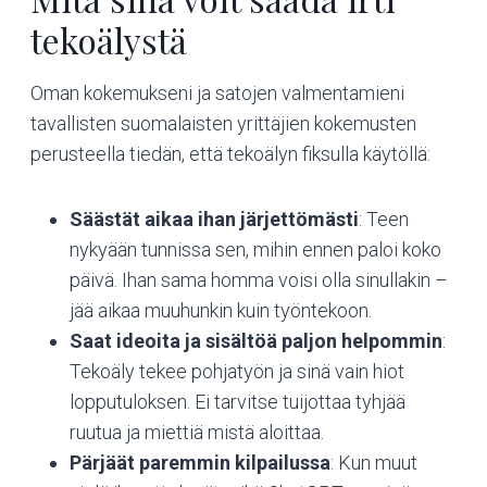
tekoälystä
Oman kokemukseni ja satojen valmentamieni
tavallisten suomalaisten yrittäjien kokemusten
perusteella tiedän, että tekoälyn fiksulla käytöllä:
Säästät aikaa ihan järjettömästi
: Teen
nykyään tunnissa sen, mihin ennen paloi koko
päivä. Ihan sama homma voisi olla sinullakin –
jää aikaa muuhunkin kuin työntekoon.
Saat ideoita ja sisältöä paljon helpommin
:
Tekoäly tekee pohjatyön ja sinä vain hiot
lopputuloksen. Ei tarvitse tuijottaa tyhjää
ruutua ja miettiä mistä aloittaa.
Pärjäät paremmin kilpailussa
: Kun muut