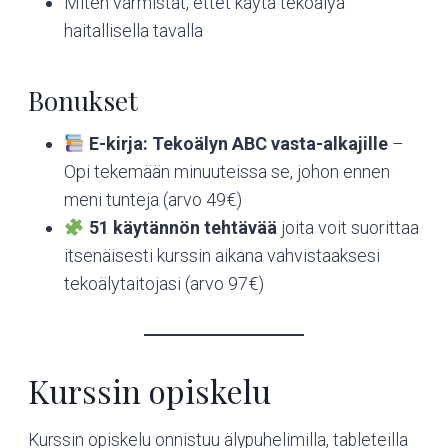
Miten varmistat, ettet käytä tekoälyä
haitallisella tavalla
Bonukset
E-kirja: Tekoälyn ABC vasta-alkajille
–
Opi tekemään minuuteissa se, johon ennen
meni tunteja (arvo 49€)
51 käytännön tehtävää
joita voit suorittaa
itsenäisesti kurssin aikana vahvistaaksesi
tekoälytaitojasi (arvo 97€)
Kurssin opiskelu
Kurssin opiskelu onnistuu älypuhelimilla, tableteilla