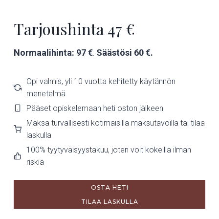
Tarjoushinta 47 €
Normaalihinta:
97
€
.
Säästösi 60 €.
Opi valmis, yli 10 vuotta kehitetty käytännön
menetelmä
Pääset opiskelemaan heti oston jälkeen
Maksa turvallisesti kotimaisilla maksutavoilla tai tilaa
laskulla
100% tyytyväisyystakuu, joten voit kokeilla ilman
riskiä
OSTA HETI
TILAA LASKULLA