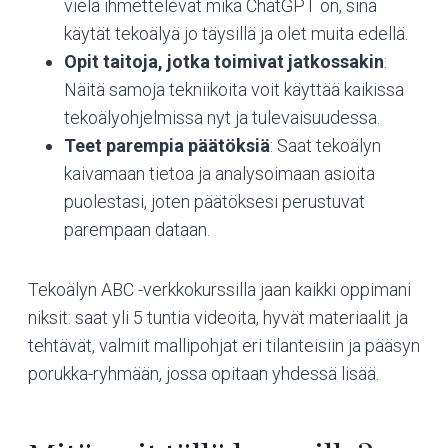
vielä ihmettelevät mikä ChatGPT on, sinä
käytät tekoälyä jo täysillä ja olet muita edellä.
Opit taitoja, jotka toimivat jatkossakin
:
Näitä samoja tekniikoita voit käyttää kaikissa
tekoälyohjelmissa nyt ja tulevaisuudessa.
Teet parempia päätöksiä
: Saat tekoälyn
kaivamaan tietoa ja analysoimaan asioita
puolestasi, joten päätöksesi perustuvat
parempaan dataan.
Tekoälyn ABC -verkkokurssilla jaan kaikki oppimani
niksit: saat yli 5 tuntia videoita, hyvät materiaalit ja
tehtävät, valmiit mallipohjat eri tilanteisiin ja pääsyn
porukka-ryhmään, jossa opitaan yhdessä lisää.