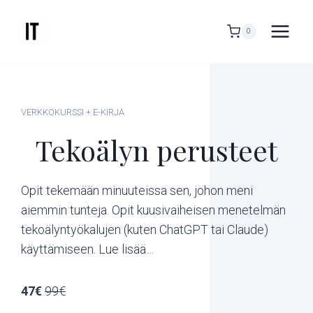
Siirry
sisältöön
0
VERKKOKURSSI + E-KIRJA
Tekoälyn perusteet
Opit tekemään minuuteissa sen, johon meni
aiemmin tunteja. Opit kuusivaiheisen menetelmän
tekoälyntyökalujen (kuten ChatGPT tai Claude)
käyttämiseen. Lue lisää…
47€
99€