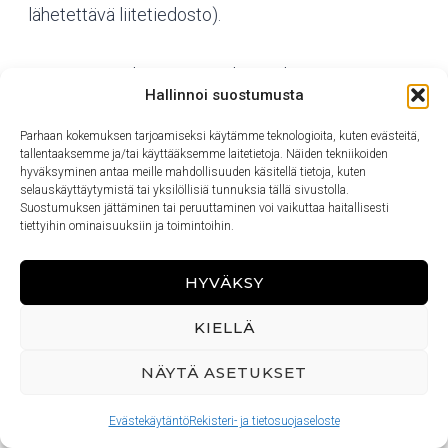
lähetettävä liitetiedosto).
Oppimateriaalit voivat sisältää videoita, äänitteitä,
Hallinnoi suostumusta
artikkeleita, liitetiedostoja (kuten pdf-oppaat ja e-
kirjat) sekä linkkejä lisätietoihin. Oppimissisällöt on
Parhaan kokemuksen tarjoamiseksi käytämme teknologioita, kuten evästeitä,
tallentaaksemme ja/tai käyttääksemme laitetietoja. Näiden tekniikoiden
pyritty rakentamaan monimuotoisiksi esimerkiksi
hyväksyminen antaa meille mahdollisuuden käsitellä tietoja, kuten
siten, että videoiden sisällöt on kirjoitettu auki
selauskäyttäytymistä tai yksilöllisiä tunnuksia tällä sivustolla.
Suostumuksen jättäminen tai peruuttaminen voi vaikuttaa haitallisesti
oppitunnin tai aiheen sivulle. Voit siis palata
tiettyihin ominaisuuksiin ja toimintoihin.
oppitunneille ja aiheisiin tekstien kautta, eikä sinun
tarvitse etsiä videolta tiettyä kohtaa, jos haluat
HYVÄKSY
tarkistaa jotain.
KIELLÄ
Oppitunnin sisällön näkyminen
NÄYTÄ ASETUKSET
mobiililaitteella
Evästekäytäntö
Rekisteri- ja tietosuojaseloste
Jos oppitunnin sisältö ei mahdu kunnolla