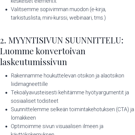
keskeiset elementit
Valitsemme sopivimman muodon (e-kirja,
tarkistuslista, mini-kurssi, webinaari, tms.)
2. MYYNTISIVUN SUUNNITTELU:
Luomme konvertoivan
laskeutumissivun
Rakennamme houkuttelevan otsikon ja alaotsikon
liidimagneettille
Tekoälyavusteisesti kehitämme hyötyargumentit ja
sosiaaliset todisteet
Suunnittelemme selkeän toimintakehotuksen (CTA) ja
lomakkeen
Optimoimme sivun visuaalisen ilmeen ja
käyttökokemuksen