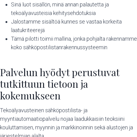
Sinä luot sisällön, minä annan palautetta ja
tekoälyavusteisia kehitysehdotuksia
Jalostamme sisältöä kunnes se vastaa korkeita
laatukriteerejä
Tämä pilotti toimii mallina, jonka pohjalta rakennamme
koko sähköpostilistanrakennussysteemin
Palvelun hyödyt perustuvat
tutkittuun tietoon ja
kokemukseen
Tekoälyavusteinen sähköpostilista- ja
myyntiautomaatiopalvelu nojaa laadukkaisiin teoksiini
kouluttamisen, myynnin ja markkinoinnin sekä alustojen ja
järjestelmian alalta.