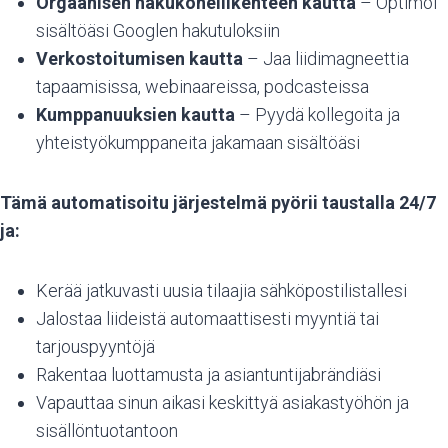
Orgaanisen hakukoneliikenteen kautta
– Optimoi
sisältöäsi Googlen hakutuloksiin
Verkostoitumisen kautta
– Jaa liidimagneettia
tapaamisissa, webinaareissa, podcasteissa
Kumppanuuksien kautta
– Pyydä kollegoita ja
yhteistyökumppaneita jakamaan sisältöäsi
Tämä automatisoitu järjestelmä pyörii taustalla 24/7
ja:
Kerää jatkuvasti uusia tilaajia sähköpostilistallesi
Jalostaa liideistä automaattisesti myyntiä tai
tarjouspyyntöjä
Rakentaa luottamusta ja asiantuntijabrändiäsi
Vapauttaa sinun aikasi keskittyä asiakastyöhön ja
sisällöntuotantoon