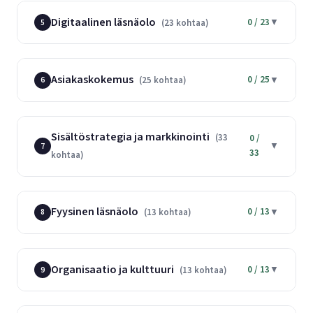
Digitaalinen läsnäolo
0 / 23
▼
(23 kohtaa)
5
Asiakaskokemus
0 / 25
▼
(25 kohtaa)
6
Sisältöstrategia ja markkinointi
(33
0 /
▼
7
33
kohtaa)
Fyysinen läsnäolo
0 / 13
▼
(13 kohtaa)
8
Organisaatio ja kulttuuri
0 / 13
▼
(13 kohtaa)
9