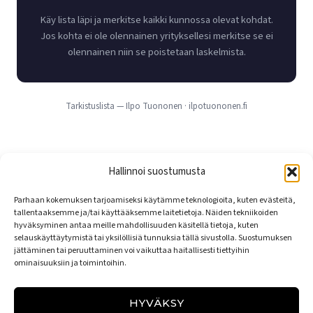
Käy lista läpi ja merkitse kaikki kunnossa olevat kohdat.
Jos kohta ei ole olennainen yrityksellesi merkitse se ei
olennainen niin se poistetaan laskelmista.
Tarkistuslista — Ilpo Tuononen · ilpotuononen.fi
Hallinnoi suostumusta
Parhaan kokemuksen tarjoamiseksi käytämme teknologioita, kuten evästeitä,
tallentaaksemme ja/tai käyttääksemme laitetietoja. Näiden tekniikoiden
hyväksyminen antaa meille mahdollisuuden käsitellä tietoja, kuten
selauskäyttäytymistä tai yksilöllisiä tunnuksia tällä sivustolla. Suostumuksen
jättäminen tai peruuttaminen voi vaikuttaa haitallisesti tiettyihin
ominaisuuksiin ja toimintoihin.
YHTEYS
TILAUSLOMAKE
OPISKELIJAN OHJEET
HYVÄKSY