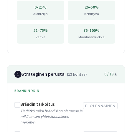
0–25%
26–50%
Aloittelija
Kehittyvä
51–75%
76–100%
Vahva
Maailmanluokka
Strateginen perusta
0 / 13
▼
(13 kohtaa)
1
BRÄNDIN YDIN
Brändin tarkoitus
EI OLENNAINEN
Tiedätkö miksi brändisi on olemassa ja
mikä on sen yhteiskunnallinen
merkitys?