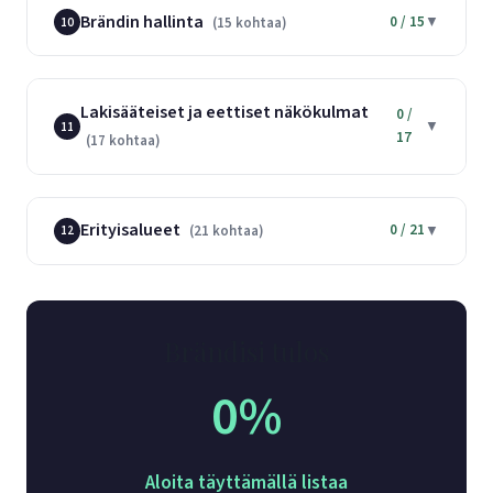
Brändin hallinta
0 / 15
▼
(15 kohtaa)
10
Lakisääteiset ja eettiset näkökulmat
0 /
▼
11
17
(17 kohtaa)
Erityisalueet
0 / 21
▼
(21 kohtaa)
12
Brändisi tulos
0%
Aloita täyttämällä listaa