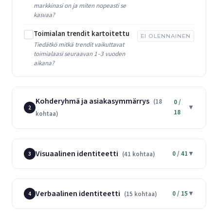
markkinasi on ja miten nopeasti se
kasvaa?
Toimialan trendit kartoitettu
EI OLENNAINEN
Tiedätkö mitkä trendit vaikuttavat
toimialaasi seuraavan 1–3 vuoden
aikana?
Kohderyhmä ja asiakasymmärrys
(18
0 /
▼
2
18
kohtaa)
Visuaalinen identiteetti
0 / 41
▼
(41 kohtaa)
3
Verbaalinen identiteetti
0 / 15
▼
(15 kohtaa)
4