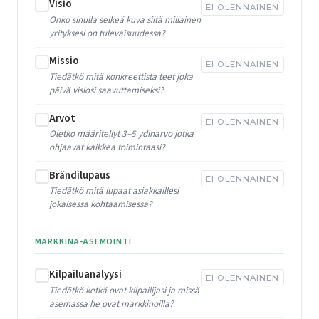
Visio
EI OLENNAINEN
Onko sinulla selkeä kuva siitä millainen
yrityksesi on tulevaisuudessa?
Missio
EI OLENNAINEN
Tiedätkö mitä konkreettista teet joka
päivä visiosi saavuttamiseksi?
Arvot
EI OLENNAINEN
Oletko määritellyt 3–5 ydinarvo jotka
ohjaavat kaikkea toimintaasi?
Brändilupaus
EI OLENNAINEN
Tiedätkö mitä lupaat asiakkaillesi
jokaisessa kohtaamisessa?
MARKKINA-ASEMOINTI
Kilpailuanalyysi
EI OLENNAINEN
Tiedätkö ketkä ovat kilpailijasi ja missä
asemassa he ovat markkinoilla?