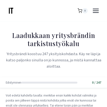
Siirry
sisältöön
0
Laadukkaan yritysbrändin
tarkistustyökalu
Yritysbrändi koostuu 247 yksityiskohdasta. Käy ne läpi ja
katso paljonko sinulla on jo kunnossa, ja mistä kannattaa
aloittaa.
0 / 247
Edistyminen
Voit edetä kahdella tavalla: merkitse ensin kaikki kohdat valmiiksi ja
poista sen jälkeen täppä niistä kohdista jotka eivät ole kunnossa tai
eivät ole olennaisia yrityksellesi. Tai etene toisin päin ja merkitse