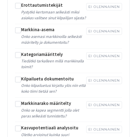
Erottautumistekijät
EI OLENNAINEN
Pystytkö kertomaan selkeästi miksi
asiakas valitsee sinut kilpailijan sijasta?
Markkina-asema
EI OLENNAINEN
Onko asemasi markkinoilla selkeästi
määritelty ja dokumentoitu?
Kategoriamäärittely
EI OLENNAINEN
Tiedätkö tarkalleen millä markkinalla
toimit?
Kilpailuetu dokumentoitu
EI OLENNAINEN
Onko kilpailuetusi kirjattu ylös niin että
koko tiimi tietää sen?
Markkinarako määritelty
EI OLENNAINEN
Onko se kapea segmentti jolla olet
paras selkeästi tunnistettu?
Kasvupotentiaali analysoitu
EI OLENNAINEN
Oletko arvioinut kuinka suuri