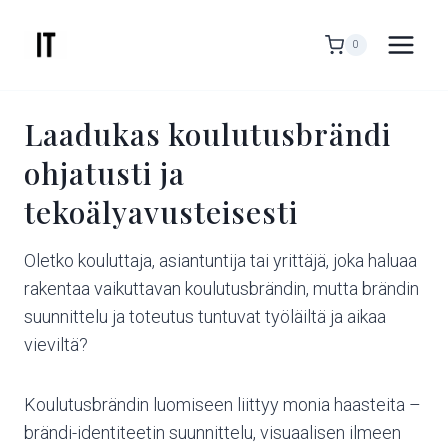
Siirry
sisältöön
0
Laadukas koulutusbrändi
ohjatusti ja
tekoälyavusteisesti
Oletko kouluttaja, asiantuntija tai yrittäjä, joka haluaa
rakentaa vaikuttavan koulutusbrändin, mutta brändin
suunnittelu ja toteutus tuntuvat työläiltä ja aikaa
vieviltä?
Koulutusbrändin luomiseen liittyy monia haasteita –
brändi-identiteetin suunnittelu, visuaalisen ilmeen