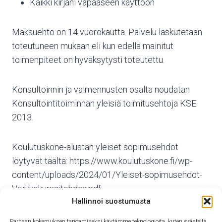
Kaikki kirjani vapaaseen käyttöön
Maksuehto on 14 vuorokautta. Palvelu laskutetaan
toteutuneen mukaan eli kun edellä mainitut
toimenpiteet on hyväksytysti toteutettu.
Konsultoinnin ja valmennusten osalta noudatan
Konsultointitoiminnan yleisiä toimitusehtoja KSE
2013.
Koulutuskone-alustan yleiset sopimusehdot
löytyvät täältä: https://www.koulutuskone.fi/wp-
content/uploads/2024/01/Yleiset-sopimusehdot-
Verkkokurssitehdas.pdf
Hallinnoi suostumusta
Parhaan kokemuksen tarjoamiseksi käytämme teknologioita, kuten evästeitä,