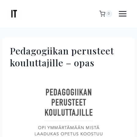
Siirry
sisältöön
0
Pedagogiikan perusteet
kouluttajille – opas