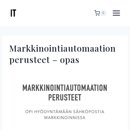
Siirry
sisältöön
0
Markkinointiautomaation
perusteet – opas