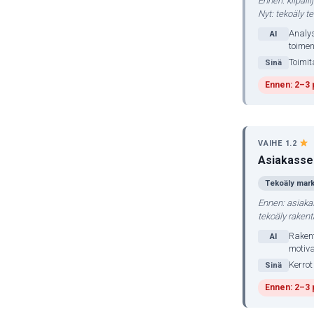
Ennen: kilpail
Nyt: tekoäly t
Analys
AI
toime
Toimit
Sinä
Ennen: 2–3 
VAIHE 1.2
Asiakasseg
Tekoäly mark
Ennen: asiaka
tekoäly rakent
Raken
AI
motiva
Kerrot
Sinä
Ennen: 2–3 