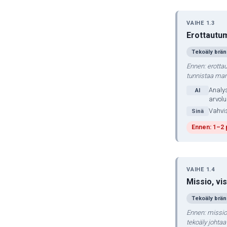
VAIHE 1.3
Erottautum
Tekoäly brän
Ennen: erottau
tunnistaa mark
Analys
AI
arvol
Vahvis
Sinä
Ennen: 1–2 
VAIHE 1.4
Missio, vis
Tekoäly brän
Ennen: mission
tekoäly johta