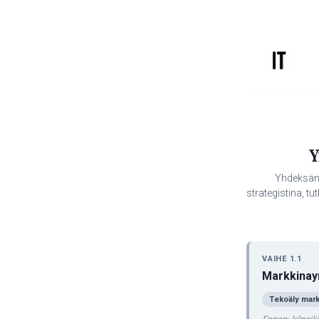
Siirry
sisältöön
Y
Yhdeksän 
strategistina, t
VAIHE 1.1
Markkinay
Tekoäly mark