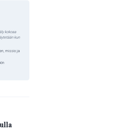
oäly kokoaa
käytetään kun
en, missio ja
öön
ulla