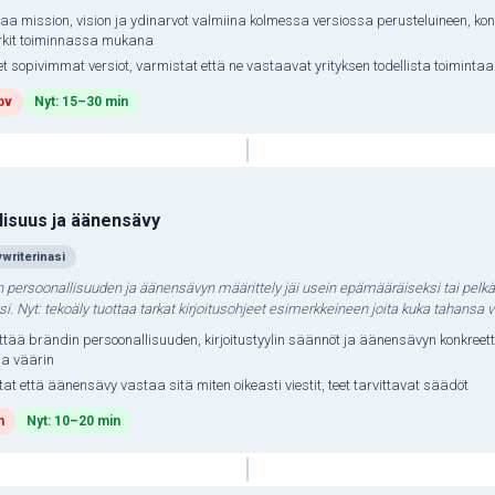
ttaa mission, vision ja ydinarvot valmiina kolmessa versiossa perusteluineen, kon
rkit toiminnassa mukana
et sopivimmat versiot, varmistat että ne vastaavat yrityksen todellista toimintaa
pv
Nyt: 15–30 min
lisuus ja äänensävy
writerinasi
n persoonallisuuden ja äänensävyn määrittely jäi usein epämääräiseksi tai pelkä
ksi. Nyt: tekoäly tuottaa tarkat kirjoitusohjeet esimerkkeineen joita kuka tahansa v
tää brändin persoonallisuuden, kirjoitustyylin säännöt ja äänensävyn konkreett
 ja väärin
tat että äänensävy vastaa sitä miten oikeasti viestit, teet tarvittavat säädöt
h
Nyt: 10–20 min