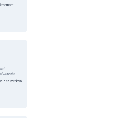
kreettiset
ksi
oi seurata.
isin esimerkein