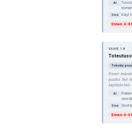
Tunnis
AI
toimen
Käyt l
Sinä
Ennen: 4–8 
VAIHE 1.8
Toteutuss
Tekoäly proj
Ennen: brändi
puuttui. Nyt: 
käyttöön heti.
Rakent
AI
seurat
Sovita
Sinä
Ennen: 4–6 