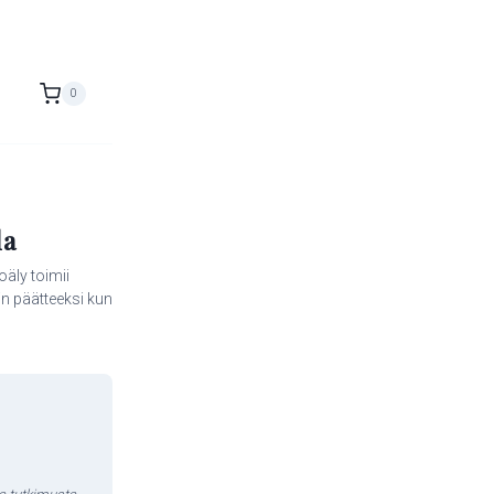
0
la
äly toimii
in päätteeksi kun