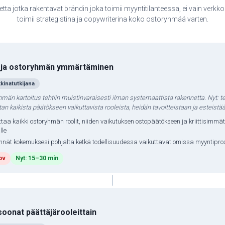
ta jotka rakentavat brändin joka toimii myyntitilanteessa, ei vain verkko
toimii strategistina ja copywriterina koko ostoryhmää varten.
n ja ostoryhmän ymmärtäminen
kinatutkijana
män kartoitus tehtiin muistinvaraisesti ilman systemaattista rakennetta. Nyt: t
n kaikista päätökseen vaikuttavista rooleista, heidän tavoitteistaan ja esteistää
ttaa kaikki ostoryhmän roolit, niiden vaikutuksen ostopäätökseen ja kriittisimmät
lle
nät kokemuksesi pohjalta ketkä todellisuudessa vaikuttavat omissa myyntipro
pv
Nyt: 15–30 min
oonat päättäjärooleittain