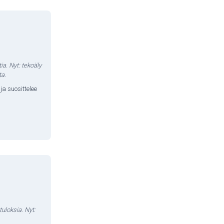
ia. Nyt: tekoäly
ta.
ja suosittelee
tuloksia. Nyt: