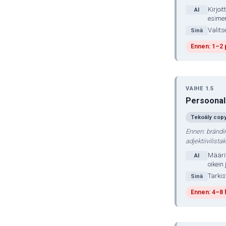
Kirjoi
AI
esime
Valits
Sinä
Ennen: 1–2 
VAIHE 1.5
Persoonal
Tekoäly copy
Ennen: brändi
adjektiivilista
Määrit
AI
oikein
Tarkis
Sinä
Ennen: 4–8 