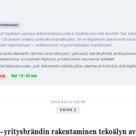
a
writerinasi
oli hajallaan useissa dokumenteissa joita ei löydetty kun niitä tarvittiin. Nyt: tek
1.8 tulokset yhdeksi selkeäksi brändikirjaksi. Se on käytännön dokumentti jota 
tään rakentamaan — verkkosivusto, myyntimateriaali, markkinointi.
 kaikki elementit valmiiksi brändikirjaksi: ydinviesti, kohderyhmät, erottautumin
 äänensävy, visuaalinen ohjeistus ja toteutuksen seuraavat askeleet
tat kokonaisuuden, jaat dokumentin kaikille jotka rakentavat brändiä, otat käytt
oja
Nyt: 15–20 min
SEURAAVA VAIHE
VAIHE 2
-yritysbrändin rakentaminen tekoälyn av