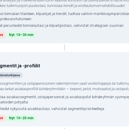
ija-analyysi ja markkina-asemointi vaativat konsultin tai useita päiviä omatoimis
ekee tutkimustyön puolestasi, tunnistaa trendit ja erottautumismahdollisuudet.
oi toimialan tilanteen, kilpailijat ja trendit, tuottaa valmiin markkinaympäristöa
npidesuosituksineen
at perustiedot toimialastasi ja kilpailijoistasi, vahvistat strategisen suunnan
pv
Nyt: 10–30 min
mentit ja -profiilit
kinatutkijana
ssegmenttien ja ostajapersoonien rakentaminen vaati workshoppeja tai tutkimuk
aa tarkat asiakasprofiilit kohderyhmittäin — tarpeet, pelot, motivaatiot ja ostopolu
taa asiakassegmentit, ostajapersoonat ja asiakaspolut kohderyhmän syvimpie
atioiden pohjalta
 tiedot nykyisistä asiakkaistasi, vahvistat segmenttiprioriteetteja
pv
Nyt: 10–20 min