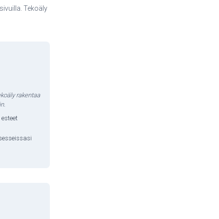
sivuilla. Tekoäly
ekoäly rakentaa
n.
 esteet
sesseissasi