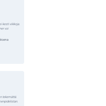
 kesti viikkoja.
ner voi
tuksena
an tekemättä.
imenpidelistan.