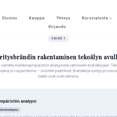
Etusivu
Kauppa
Yhteys
Kurssialusta
Kirjaudu
VAIHE 1
ritysbrändin rakentaminen tekoälyn avul
vaihetta markkinaympäristön analyysistä valmiiseen brändikirjaan. Teko
utkijana ja copywriterina — sinä teet päätökset. Brändikirja syntyy prosess
kaikki osat ovat valmiina.
mpäristön analyysi
kinatutkijana