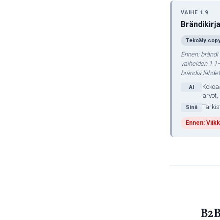
VAIHE 1.9
Brändikirj
Tekoäly copy
Ennen: brändi 
vaiheiden 1.1–
brändiä lähde
Kokoaa
AI
arvot,
Tarkis
Sinä
Ennen: Viikk
B2B