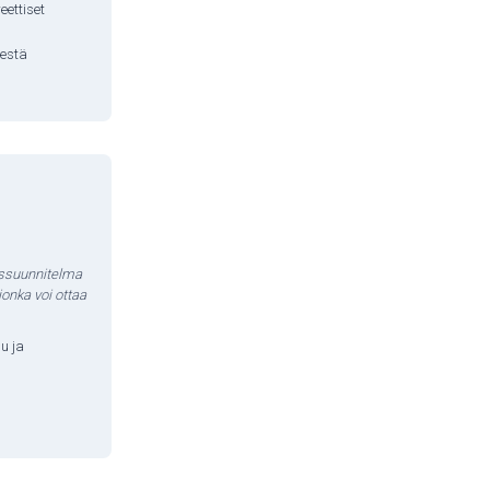
eettiset
iestä
ussuunnitelma
jonka voi ottaa
u ja