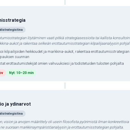
isstrategia
distrategistina
tumisstrategian löytäminen vaati pitkiä strategiasessioita tai kallista konsultoint
kina-aukot ja rakentaa selkeän erottautumisstrategian kilpailijaanalyysin pohjal
oi kilpailijoiden heikkoudet ja markkina-aukot, rakentaa erottautumisstrategian 
upauksen suunnan
tat erottautumistekijät omien vahvuuksiesi ja todistetuiden tulosten pohjalta
pv
Nyt: 10–20 min
io ja ydinarvot
distrategistina
, vision ja arvojen määrittely oli usein filosofista pyörimistä ilman konkreettisia 
a ne suoraan markkinaympäristöanalyysin ja erottautumisstrategian pohjalta.