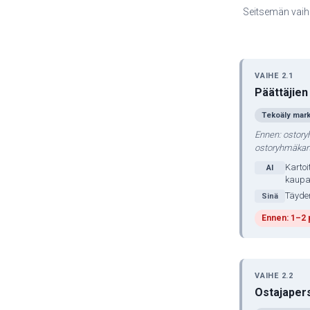
Seitsemän vaihet
VAIHE 2.1
Päättäjie
Tekoäly mark
Ennen: ostoryh
ostoryhmäkarta
Kartoi
AI
kaupa
Täyden
Sinä
Ennen: 1–2 
VAIHE 2.2
Ostajapers