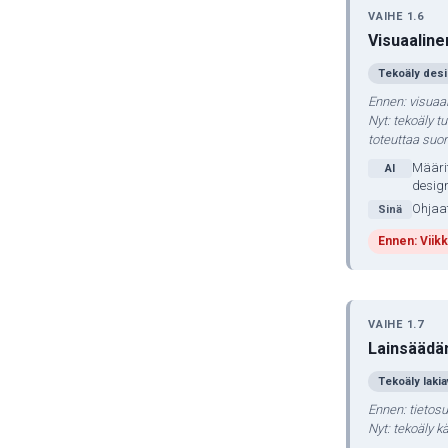
VAIHE 1.6
Visuaalinen
Tekoäly desi
Ennen: visuaal
Nyt: tekoäly t
toteuttaa suo
Määrit
AI
designe
Ohjaat
Sinä
Ennen: Viikk
VAIHE 1.7
Lainsäädä
Tekoäly laki
Ennen: tietosu
Nyt: tekoäly kä