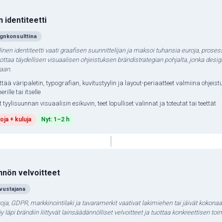
 identiteetti
gnkonsulttina
inen identiteetti vaati graafisen suunnittelijan ja maksoi tuhansia euroja, prosessi
uottaa täydellisen visuaalisen ohjeistuksen brändistrategian pohjalta, jonka desig
raan.
tää väripaletin, typografian, kuvitustyylin ja layout-periaatteet valmiina ohjeis
rille tai itselle
 tyylisuunnan visuaalisin esikuvin, teet lopulliset valinnat ja toteutat tai teettät
oja + kuluja
Nyt: 1–2 h
nnön velvoitteet
avustajana
oja, GDPR, markkinointilaki ja tavaramerkit vaativat lakimiehen tai jäivät kokona
y läpi brändiin liittyvät lainsäädännölliset velvoitteet ja tuottaa konkreettisen to