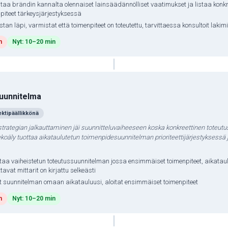
taa brändin kannalta olennaiset lainsäädännölliset vaatimukset ja listaa konkr
piteet tärkeysjärjestyksessä
istan läpi, varmistat että toimenpiteet on toteutettu, tarvittaessa konsultoit lakim
h
Nyt: 10–20 min
uunnitelma
ektipäällikkönä
strategian jalkauttaminen jäi suunnitteluvaiheeseen koska konkreettinen toteut
tekoäly tuottaa aikataulutetun toimenpidesuunnitelman prioriteettijärjestyksessä 
aa vaiheistetun toteutussuunnitelman jossa ensimmäiset toimenpiteet, aikataul
tavat mittarit on kirjattu selkeästi
t suunnitelman omaan aikatauluusi, aloitat ensimmäiset toimenpiteet
h
Nyt: 10–20 min