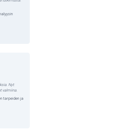
ta tutkimusta.
nalyysin
sia. Nyt:
t valmiina.
n tarpeiden ja