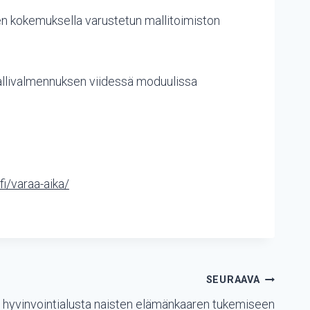
den kokemuksella varustetun mallitoimiston
mallivalmennuksen viidessä moduulissa
.fi/varaa-aika/
SEURAAVA
n hyvinvointialusta naisten elämänkaaren tukemiseen