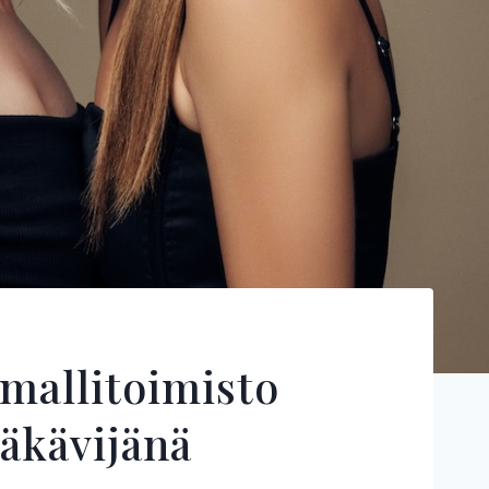
mallitoimisto
läkävijänä