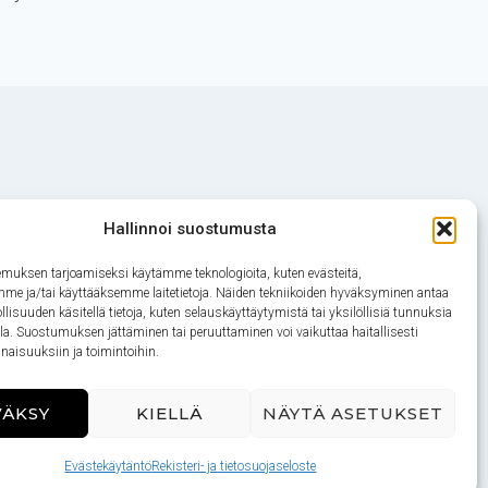
Hallinnoi suostumusta
muksen tarjoamiseksi käytämme teknologioita, kuten evästeitä,
SEHDOT
TIETOSUOJA
mme ja/tai käyttääksemme laitetietoja. Näiden tekniikoiden hyväksyminen antaa
lisuuden käsitellä tietoja, kuten selauskäyttäytymistä tai yksilöllisiä tunnuksia
lla. Suostumuksen jättäminen tai peruuttaminen voi vaikuttaa haitallisesti
inaisuuksiin ja toimintoihin.
VÄKSY
KIELLÄ
NÄYTÄ ASETUKSET
Evästekäytäntö
Rekisteri- ja tietosuojaseloste