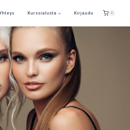
Yhteys
Kurssialusta
Kirjaudu
0