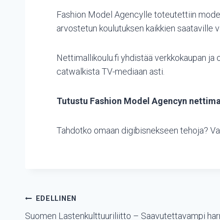
Fashion Model Agencylle toteutettiin modern
arvostetun koulutuksen kaikkien saataville 
Nettimallikoulu.fi yhdistää verkkokaupan j
catwalkista TV-mediaan asti.
Tutustu Fashion Model Agencyn nettimal
Tahdotko omaan digibisnekseen tehoja? Var
Artikkelien
EDELLINEN
selaus
Suomen Lastenkulttuuriliitto – Saavutettavampi harr