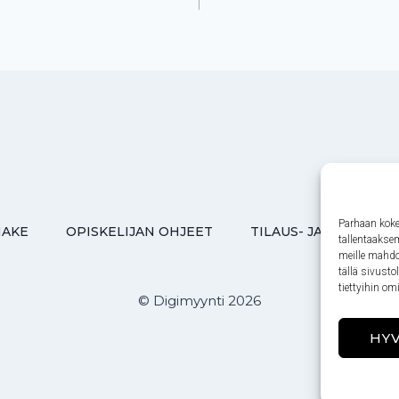
Parhaan koke
MAKE
OPISKELIJAN OHJEET
TILAUS- JA TOIMITU
tallentaakse
meille mahdol
tällä sivusto
tiettyihin om
© Digimyynti 2026
HY