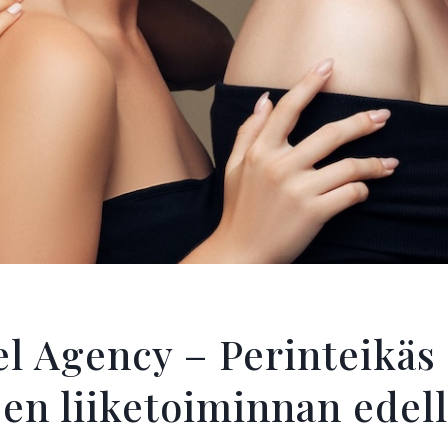
l Agency – Perinteikäs 
sen liiketoiminnan edel