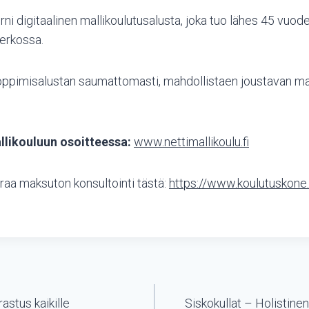
i digitaalinen mallikoulutusalusta, joka tuo lähes 45 vuo
verkossa.
a oppimisalustan saumattomasti, mahdollistaen joustavan 
likouluun osoitteessa:
www.nettimallikoulu.fi
aa maksuton konsultointi tästä:
https://www.
koulutuskone
astus kaikille
Siskokullat – Holistine