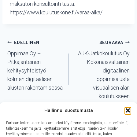
maksuton konsultointi tästä:
https://www.
koulutuskone
.fi/varaa-aika/
Artikkelien
EDELLINEN
SEURAAVA
selaus
Oppimaa Oy –
AJK-Jatkokoulutus Oy
Pitkäjänteinen
– Kokonaisvaltainen
kehitysyhteistyö
digitaalinen
kolmen digitaalisen
oppimisalusta
alustan rakentamisessa
visuaalisen alan
koulutukseen
Hallinnoi suostumusta
Parhaan kokemuksen tarjoamiseksi käytämme teknologioita, kuten evästeitä,
tallentaaksemme ja/tai käyttääksemme laitetietoja. Näiden tekniikoiden
hyväksyminen antaa meille mahdollisuuden käsitellä tietoja, kuten