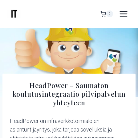
Siirry
sisältöön
0
HeadPower – Saumaton
koulutusintegraatio pilvipalvelun
yhteyteen
HeadPower on infraverkkotoimialojen
asiantuntijayritys, joka tarjoaa sovelluksia ja