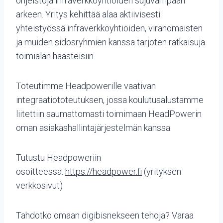
ohjeistoja infraverkkoyhtiöiden sujuvampaan
arkeen. Yritys kehittää alaa aktiivisesti
yhteistyössä infraverkkoyhtiöiden, viranomaisten
ja muiden sidosryhmien kanssa tarjoten ratkaisuja
toimialan haasteisiin.
Toteutimme Headpowerille vaativan
integraatiototeutuksen, jossa koulutusalustamme
liitettiin saumattomasti toimimaan HeadPowerin
oman asiakashallintajärjestelmän kanssa.
Tutustu Headpoweriin
osoitteessa:
https://headpower.fi
(yrityksen
verkkosivut)
Tahdotko omaan digibisnekseen tehoja? Varaa