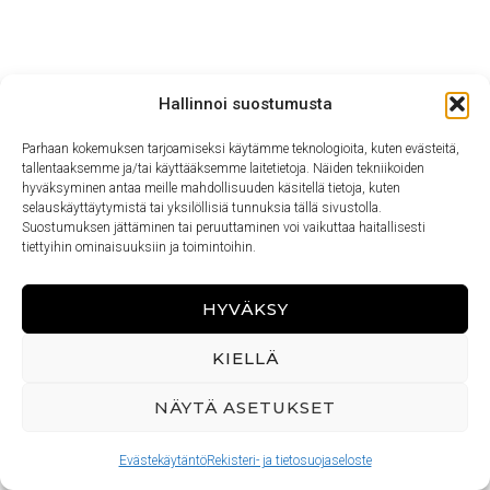
Hallinnoi suostumusta
Parhaan kokemuksen tarjoamiseksi käytämme teknologioita, kuten evästeitä,
tallentaaksemme ja/tai käyttääksemme laitetietoja. Näiden tekniikoiden
hyväksyminen antaa meille mahdollisuuden käsitellä tietoja, kuten
selauskäyttäytymistä tai yksilöllisiä tunnuksia tällä sivustolla.
Suostumuksen jättäminen tai peruuttaminen voi vaikuttaa haitallisesti
tiettyihin ominaisuuksiin ja toimintoihin.
HYVÄKSY
KIELLÄ
NÄYTÄ ASETUKSET
Evästekäytäntö
Rekisteri- ja tietosuojaseloste